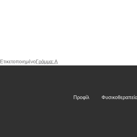
Ετικετοποιημένο
Γράμμα: Α
Προφίλ
Φυσικοθεραπεί