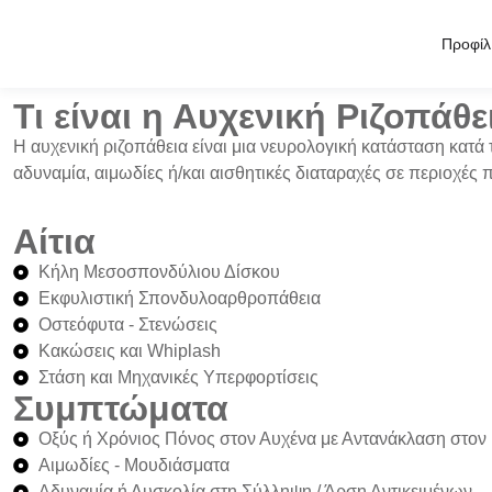
Προφίλ
Τι είναι η Αυχενική Ριζοπάθε
Η
αυχενική ριζοπάθεια
είναι μια νευρολογική κατάσταση κατά
αδυναμία, αιμωδίες
ή/και
αισθητικές διαταραχές
σε περιοχές π
Αίτια
Κήλη Μεσοσπονδύλιου Δίσκου
Εκφυλιστική Σπονδυλοαρθροπάθεια
Οστεόφυτα - Στενώσεις
Κακώσεις και Whiplash
Στάση και Μηχανικές Υπερφορτίσεις
Συμπτώματα
Οξύς ή Χρόνιος Πόνος στον Αυχένα με Αντανάκλαση στον 
Αιμωδίες - Μουδιάσματα
Αδυναμία ή Δυσκολία στη Σύλληψη / Άρση Αντικειμένων