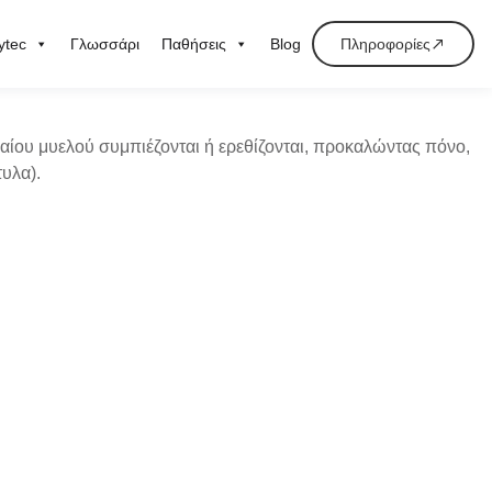
ytec
Γλωσσάρι
Παθήσεις
Blog
Πληροφορίες
ιαίου μυελού
συμπιέζονται ή ερεθίζονται
, προκαλώντας
πόνο,
τυλα).