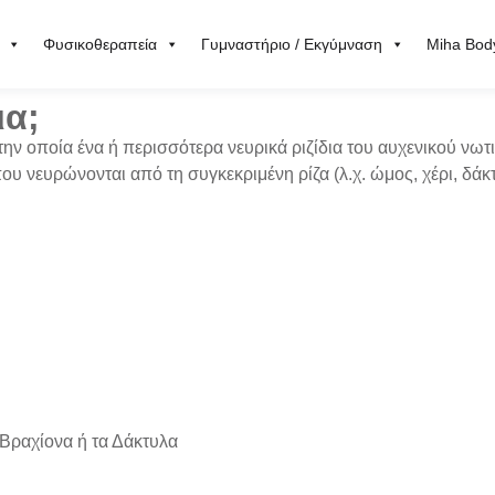
Φυσικοθεραπεία
Γυμναστήριο / Εκγύμναση
Miha Bod
ια;
 την οποία
ένα ή περισσότερα νευρικά ριζίδια
του αυχενικού νωτ
ου νευρώνονται από τη συγκεκριμένη ρίζα (λ.χ. ώμος, χέρι, δάκ
Βραχίονα ή τα Δάκτυλα