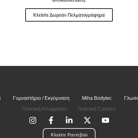
Κλείστε Δωρεάν Πελματογράφημα
α
Γυμναστήριο / Εκγύμναση
Miha Bodytec
Γλωσσ
Πολιτική Απορρήτου
Πολιτική Cookies
Κλείστε Ραντεβού