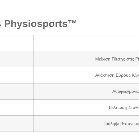
s Physiosports™
Μείωση Πίεσης στις Ρ
Ανάκτηση Εύρους Κίν
Αντιφλεγμονώ
Βελτίωση Σταθ
Πρόληψη Επανεμφ