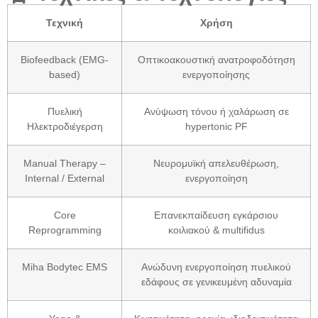
Τεχνική
Χρήση
Biofeedback (EMG-
Οπτικοακουστική ανατροφοδότηση
based)
ενεργοποίησης
Πυελική
Ανύψωση τόνου ή χαλάρωση σε
Ηλεκτροδιέγερση
hypertonic PF
Manual Therapy –
Νευρομυϊκή απελευθέρωση,
Internal / External
ενεργοποίηση
Core
Επανεκπαίδευση εγκάρσιου
Reprogramming
κοιλιακού & multifidus
Miha Bodytec EMS
Ανώδυνη ενεργοποίηση πυελικού
εδάφους σε γενικευμένη αδυναμία