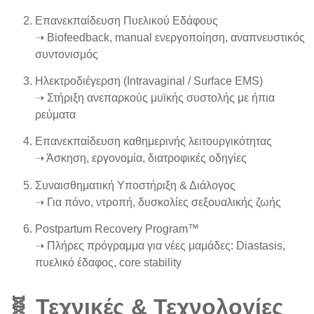
Επανεκπαίδευση Πυελικού Εδάφους
➝ Biofeedback, manual ενεργοποίηση, αναπνευστικός
συντονισμός
Ηλεκτροδιέγερση
(Intravaginal / Surface EMS)
➝ Στήριξη ανεπαρκούς μυϊκής συστολής με ήπια
ρεύματα
Επανεκπαίδευση καθημερινής λειτουργικότητας
➝ Άσκηση, εργονομία, διατροφικές οδηγίες
Συναισθηματική Υποστήριξη & Διάλογος
➝ Για πόνο, ντροπή, δυσκολίες σεξουαλικής ζωής
Postpartum Recovery Program™
➝ Πλήρες πρόγραμμα για νέες μαμάδες: Diastasis,
πυελικό έδαφος, core stability
🧬 Τεχνικές & Τεχνολογίες