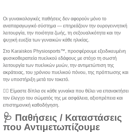
Οι
γυναικολογικές παθήσεις
δεν αφορούν μόνο το
αναπαραγωγικό σύστημα — επηρεάζουν την
ουρογεννητική
λειτουργία, την ποιότητα ζωής, τη σεξουαλικότητα και την
ψυχική ευεξία
των γυναικών κάθε ηλικίας.
Στο
Karaiskos Physiosports™
, προσφέρουμε
εξειδικευμένη
φυσικοθεραπεία πυελικού εδάφους
με στόχο τη
σωστή
λειτουργία των πυελικών μυών
, την
αντιμετώπιση της
ακράτειας
, του
χρόνιου πυελικού πόνου
, της
πρόπτωσης
και
την
υποστήριξη μετά τον τοκετό
.
👩‍⚕️ Είμαστε δίπλα σε κάθε γυναίκα που θέλει να επανακτήσει
τον έλεγχο του σώματός της με
ασφάλεια, αξιοπρέπεια και
επιστημονική καθοδήγηση
.
🩺 Παθήσεις / Καταστάσεις
που Αντιμετωπίζουμε