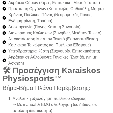
Ακράτεια Ούρων
(Στρες, Επιτακτική, Μικτού Τύπου)
Πρόπτωση Οργάνων
(Κυστοκήλη, Ορθοκήλη, Μήτρα)
Χρόνιος Πυελικός Πόνος
(Νευρομυικός Πόνος,
Ενδημητρίωση, Τραύμα)
Δυσπαρευνία
(Πόνος Κατά τη Συνουσία)
Διαχωρισμός Κοιλιακών
(Συνήθως Μετά τον Τοκετό)
Αποκατάσταση Μετά τον Τοκετό
(Επανεκπαίδευση
Κοιλιακού Τοιχώματος και Πυελικού Εδαφους)
Υπερδραστήρια Κύστη
(Συχνουρία, Επιτακτικότητα)
Ακράτεια σε Αθλούμενες Γυναίκες
(Σχετιζόμενη με
Άσκηση)
🛠️ Προσέγγιση Karaiskos
Physiosports™
Βήμα-Βήμα Πλάνο Παρέμβασης:
Αναλυτική αξιολόγηση πυελικού εδάφους
➝ Με manual & EMG αξιολόγηση (κατ’ ιδίαν, σε
απόλυτη ιδιωτικότητα)