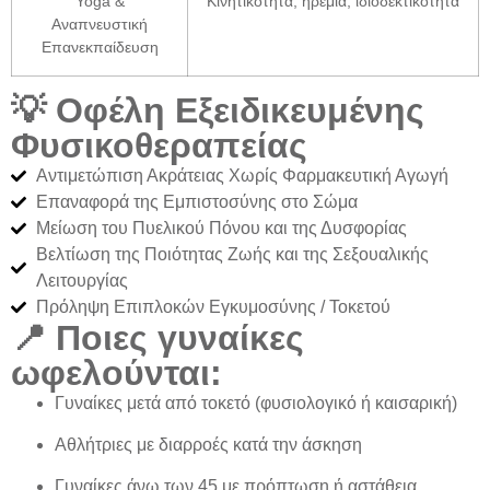
Yoga &
Κινητικότητα, ηρεμία, ιδιοδεκτικότητα
Αναπνευστική
Επανεκπαίδευση
💡 Οφέλη Εξειδικευμένης
Φυσικοθεραπείας
Αντιμετώπιση Ακράτειας Χωρίς Φαρμακευτική Αγωγή
Επαναφορά της Εμπιστοσύνης στο Σώμα
Μείωση του Πυελικού Πόνου και της Δυσφορίας
Βελτίωση της Ποιότητας Ζωής και της Σεξουαλικής
Λειτουργίας
Πρόληψη Επιπλοκών Εγκυμοσύνης / Τοκετού
📍 Ποιες γυναίκες
ωφελούνται:
Γυναίκες μετά από τοκετό (φυσιολογικό ή καισαρική)
Αθλήτριες με διαρροές κατά την άσκηση
Γυναίκες άνω των 45 με πρόπτωση ή αστάθεια