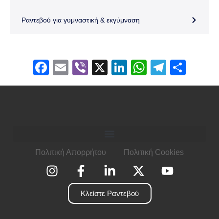
Ραντεβού για γυμναστική & εκγύμναση
Facebook
Email
Viber
X
LinkedIn
WhatsApp
Telegr
Μοιρ
Πολιτική Απορρήτου
Πολιτική Cookies
Κλείστε Ραντεβού