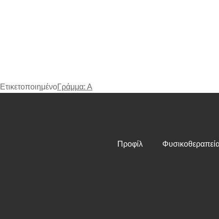
Ετικετοποιημένο
Γράμμα: Α
Προφίλ
Φυσικοθεραπεί