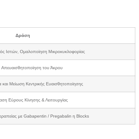
Δράση
μός Ιστών, Ομαλοποίηση Μικροκυκλοφορίας
ή Απευαισθητοποίηση του Άκρου
 και Μείωση Κεντρικής Ευαισθητοποίησης
ση Εύρους Κίνησης & Λειτουργίας
απείας με Gabapentin / Pregabalin η Blocks