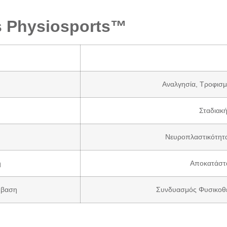
s Physiosports™
Αναλγησία, Τροφισ
Σταδιακ
Νευροπλαστικότητα
η
Αποκατάστα
μβαση
Συνδυασμός Φυσικοθερ