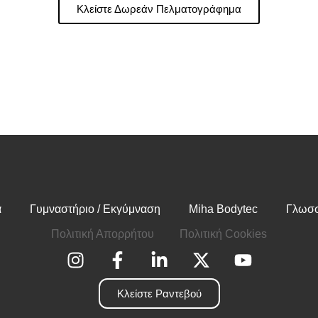
Κλείστε Δωρεάν Πελματογράφημα
α
Γυμναστήριο / Εκγύμναση
Miha Bodytec
Γλωσσ
Πολιτική Απορρήτου
Πολιτική Cookies
Κλείστε Ραντεβού