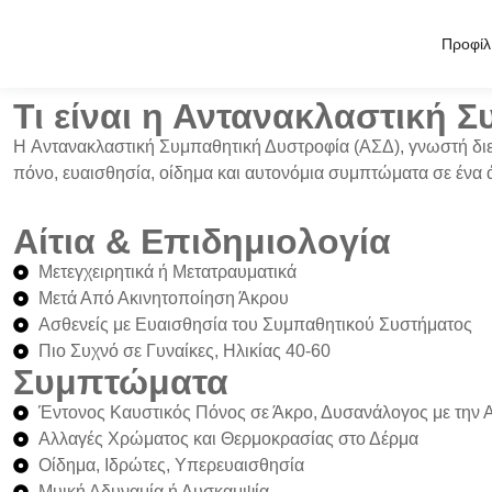
Προφίλ
Τι είναι η Αντανακλαστική 
Η
Αντανακλαστική Συμπαθητική Δυστροφία (ΑΣΔ)
, γνωστή δ
πόνο
,
ευαισθησία
,
οίδημα
και
αυτονόμια συμπτώματα
σε ένα 
Αίτια & Επιδημιολογία
Μετεγχειρητικά ή Μετατραυματικά
Μετά Από Ακινητοποίηση Άκρου
Ασθενείς με Ευαισθησία του Συμπαθητικού Συστήματος
Πιο Συχνό σε Γυναίκες, Ηλικίας 40-60
Συμπτώματα
Έντονος Καυστικός Πόνος σε Άκρο, Δυσανάλογος με την 
Αλλαγές Χρώματος και Θερμοκρασίας στο Δέρμα
Οίδημα, Ιδρώτες, Υπερευαισθησία
Μυική Αδυναμία ή Δυσκαμψία