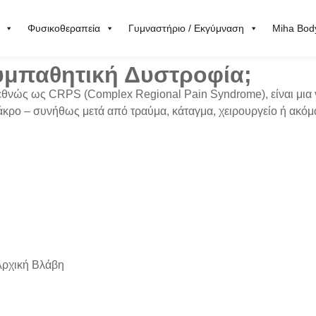
Φυσικοθεραπεία
Γυμναστήριο / Εκγύμναση
Miha Bod
Συμπαθητική Δυστροφία;
ιεθνώς ως
CRPS (Complex Regional Pain Syndrome)
, είναι μια
άκρο – συνήθως μετά από τραύμα, κάταγμα, χειρουργείο ή ακόμα
Αρχική Βλάβη