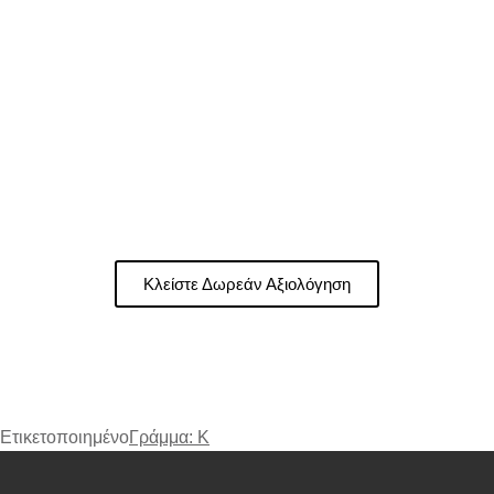
Έχεις υποστεί τραυματισμό στον
ώμο ή κάταγμα στην κλείδα;
Η ομάδα μας εξειδικεύεται στην
αποκατάσταση της
ωμικής ζώνης
με στοχευμένα, τεκμηριωμένα
πρωτόκολλα.
Κλείστε Δωρεάν Αξιολόγηση
Ετικετοποιημένο
Γράμμα: Κ