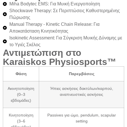
Miha Bodytec EMS: Για Μυική Ενεργοποίηση
Shockwave Therapy: Σε Περιπτώσεις Καθυστερημένης
Πώρωσης
Manual Therapy - Kinetic Chain Release: Για
Αποκατάσταση Κινητικότητας
Isokinetic Assessment: Για Σύγκριση Μυικής Δύναμης με
το Υγιές Σκέλος
Αντιμετώπιση στο
Karaiskos Physiosports™
Φάση
Παρεμβάσεις
Ακινητοποίηση
Ήπιες ασκήσεις δακτύλων/καρπού,
(0–3
αναπνευστικές ασκήσεις
εβδομάδες)
Κινητοποίηση
Passives για ώμο, pendulum, scapular
(3–6
setting
εβδομάδες)