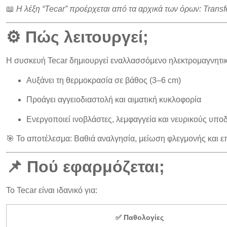
📖
Η λέξη “Tecar” προέρχεται από τα αρχικά των όρων: Transfe
⚙️ Πώς λειτουργεί;
Η συσκευή Tecar δημιουργεί
εναλλασσόμενο ηλεκτρομαγνητικ
Αυξάνει τη
θερμοκρασία σε βάθος
(3–6 cm)
Προάγει
αγγειοδιαστολή
και
αιματική κυκλοφορία
Ενεργοποιεί
ινοβλάστες
,
λεμφαγγεία
και
νευρικούς υποδ
🎯 Το αποτέλεσμα: Βαθιά
αναλγησία
,
μείωση φλεγμονής
και
ε
📌 Πού εφαρμόζεται;
Το Tecar είναι ιδανικό για:
✅ Παθολογίες