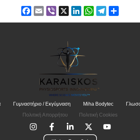
Facebook
Email
Viber
X
LinkedIn
WhatsApp
Telegr
Μοιρ
α
Γυμναστήριο / Εκγύμναση
Miha Bodytec
Γλωσσ
Πολιτική Απορρήτου
Πολιτική Cookies