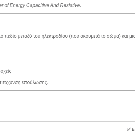
r of Energy Capacitive And Resistive.
ό πεδίο
μεταξύ του ηλεκτροδίου (που ακουμπά το σώμα) και μι
οχείς
πιτάχυνση επούλωσης
.
✅ Ε