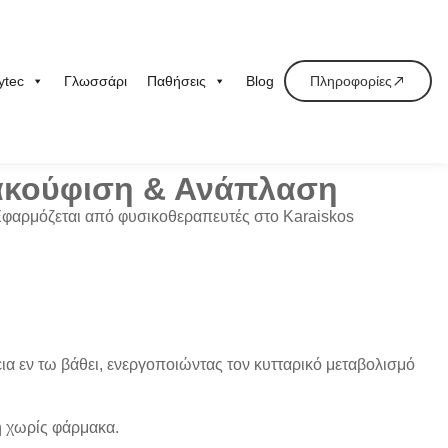
ytec
Γλωσσάρι
Παθήσεις
Blog
Πληροφορίες
νακούφιση & Ανάπλαση
 Εφαρμόζεται από φυσικοθεραπευτές στο Karaiskos
ια εν τω βάθει
, ενεργοποιώντας τον
κυτταρικό μεταβολισμό
η χωρίς φάρμακα
.