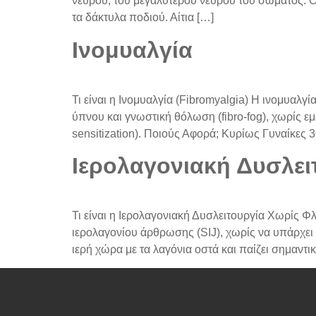
νεύρου, του μεγαλύτερου νεύρου του σώματος. Ο 
τα δάκτυλα ποδιού. Αίτια […]
Ινομυαλγία
Τι είναι η Ινομυαλγία (Fibromyalgia) Η ινομυαλ
ύπνου και γνωστική θόλωση (fibro-fog), χωρίς ε
sensitization). Ποιούς Αφορά; Κυρίως Γυναίκες
Ιερολαγονιακή Δυσλει
Τι είναι η Ιερολαγονιακή Δυσλειτουργία Χωρίς 
ιερολαγονίου άρθρωσης (SIJ), χωρίς να υπάρχε
ιερή χώρα με τα λαγόνια οστά και παίζει σημαντ