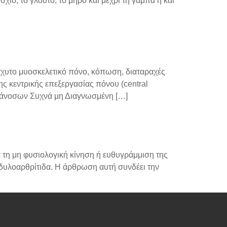
ίο, το γλουτό, το μηρό και μέχρι τη γάμπα ή και
διάχυτο μυοσκελετικό πόνο, κόπωση, διαταραχές
ς κεντρικής επεξεργασίας πόνου (central
υτοάνοσων Συχνά μη Διαγνωσμένη […]
 τη μη φυσιολογική κίνηση ή ευθυγράμμιση της
υλοαρθρίτιδα. Η άρθρωση αυτή συνδέει την