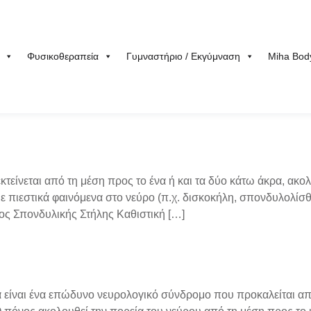
Φυσικοθεραπεία
Γυμναστήριο / Εκγύμναση
Miha Bod
υ εκτείνεται από τη μέση προς το ένα ή και τα δύο κάτω άκρα, α
 πιεστικά φαινόμενα στο νεύρο (π.χ. δισκοκήλη, σπονδυλολίσθη
ς Σπονδυλικής Στήλης Καθιστική […]
γία είναι ένα επώδυνο νευρολογικό σύνδρομο που προκαλείται α