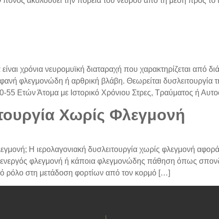
πόνος ακολουθεί την πορεία του νεύρου από τη μέση προς το ισχ
γία είναι χρόνια νευρομυϊκή διαταραχή που χαρακτηρίζεται από 
μφανή φλεγμονώδη ή αρθρική βλάβη. Θεωρείται δυσλειτουργία τη
 30-55 Ετών Άτομα με Ιστορικό Χρόνιου Στρες, Τραύματος ή Α
τουργία Χωρίς Φλεγμονή
Φλεγμονή; Η ιερολαγονιακή δυσλειτουργία χωρίς φλεγμονή αφορά
ι ενεργός φλεγμονή ή κάποια φλεγμονώδης πάθηση όπως σπονδ
ικό ρόλο στη μετάδοση φορτίων από τον κορμό […]