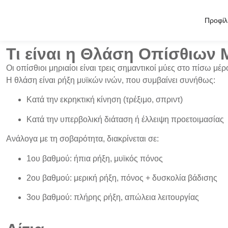
Προφίλ
Τι είναι η Θλάση Οπίσθιων 
Οι
οπίσθιοι μηριαίοι
είναι τρεις σημαντικοί μύες στο πίσω μέ
Η
θλάση
είναι ρήξη μυϊκών ινών, που συμβαίνει συνήθως:
Κατά την
εκρηκτική κίνηση
(τρέξιμο, σπριντ)
Κατά την
υπερβολική διάταση
ή
έλλειψη προετοιμασίας
Ανάλογα με τη σοβαρότητα, διακρίνεται σε:
1ου βαθμού
: ήπια ρήξη, μυϊκός πόνος
2ου βαθμού
: μερική ρήξη, πόνος + δυσκολία βάδισης
3ου βαθμού
: πλήρης ρήξη, απώλεια λειτουργίας