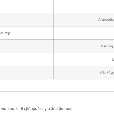
Απελευθέ
άμωσης
Μείωση 
Ε
Αξιολόγ
για 2ου,
6–8 εβδομάδες
για 3ου βαθμού.