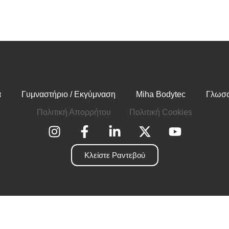
α
Γυμναστήριο / Εκγύμναση
Miha Bodytec
Γλωσσ
Πολιτική Απορρήτου
Πολιτική Cookies
Κλείστε Ραντεβού