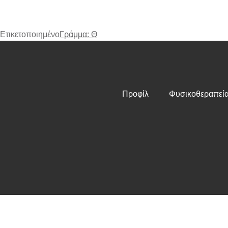
Ετικετοποιημένο
Γράμμα: Θ
Προφίλ
Φυσικοθεραπεί