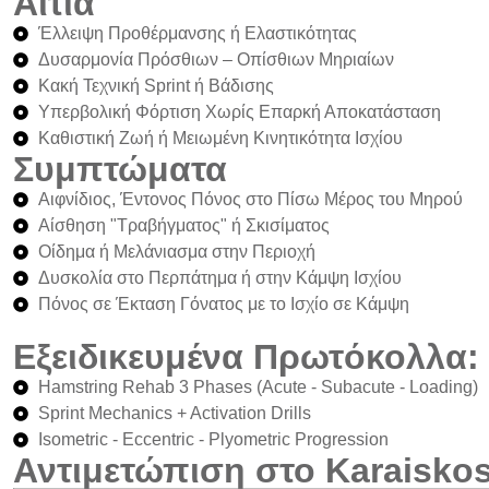
Αίτια
Έλλειψη Προθέρμανσης ή Ελαστικότητας
Δυσαρμονία Πρόσθιων – Οπίσθιων Μηριαίων
Κακή Τεχνική Sprint ή Βάδισης
Υπερβολική Φόρτιση Χωρίς Επαρκή Αποκατάσταση
Καθιστική Ζωή ή Μειωμένη Κινητικότητα Ισχίου
Συμπτώματα
Αιφνίδιος, Έντονος Πόνος στο Πίσω Μέρος του Μηρού
Αίσθηση "Τραβήγματος" ή Σκισίματος
Οίδημα ή Μελάνιασμα στην Περιοχή
Δυσκολία στο Περπάτημα ή στην Κάμψη Ισχίου
Πόνος σε Έκταση Γόνατος με το Ισχίο σε Κάμψη
Εξειδικευμένα Πρωτόκολλα:
Hamstring Rehab 3 Phases (Acute - Subacute - Loading)
Sprint Mechanics + Activation Drills
Isometric - Eccentric - Plyometric Progression
Αντιμετώπιση στο Karaisko