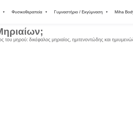
Φυσικοθεραπεία
Γυμναστήριο / Εκγύμναση
Miha Bod
Μηριαίων;
ρος του μηρού:
δικέφαλος μηριαίος
,
ημιτενοντώδης
και
ημιυμενώ