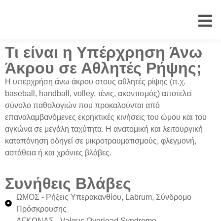
Τι είναι η Υπέρχρηση Άνω
Άκρου σε Αθλητές Ρήψης;
Η
υπερχρήση άνω άκρου
στους
αθλητές ρίψης
(π.χ.
baseball, handball, volley, τένις, ακοντισμός) αποτελεί
σύνολο παθολογιών
που προκαλούνται από
επαναλαμβανόμενες εκρηκτικές κινήσεις
του ώμου και του
αγκώνα σε μεγάλη ταχύτητα. Η
ανατομική και λειτουργική
καταπόνηση
οδηγεί σε μικροτραυματισμούς,
φλεγμονή,
αστάθεια ή και χρόνιες βλάβες
.
Συνήθεις Βλάβες
ΩΜΟΣ
- Ρήξεις Υπερακανθίου, Labrum, Σύνδρομο
Πρόσκρουσης
ΑΓΚΩΝΑΣ
- Valgus Overload Syndrome,