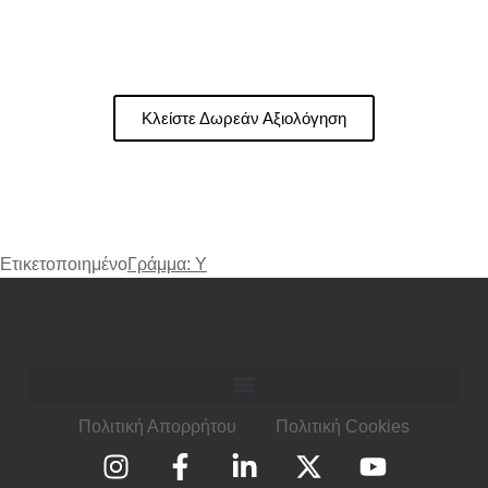
τραυματισμούς ρίψης
, προσφέροντας
προγράμματα πρόληψης, θεραπείας και επανόδου
για αθλητές.
Κλείστε Δωρεάν Αξιολόγηση
Ετικετοποιημένο
Γράμμα: Υ
Πολιτική Απορρήτου
Πολιτική Cookies