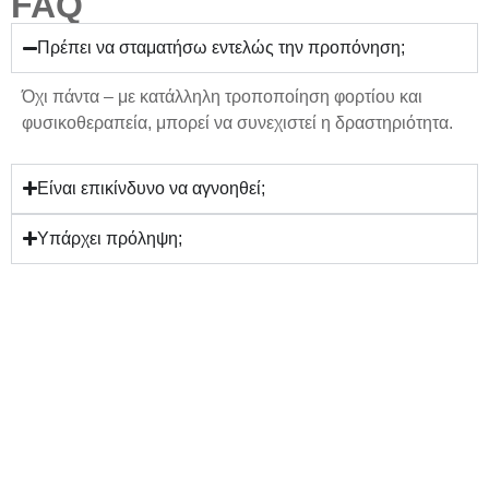
FAQ
Πρέπει να σταματήσω εντελώς την προπόνηση;
Όχι πάντα – με
κατάλληλη τροποποίηση φορτίου και
φυσικοθεραπεία
, μπορεί να συνεχιστεί η δραστηριότητα.
Είναι επικίνδυνο να αγνοηθεί;
Υπάρχει πρόληψη;
Αισθάνεσαι πόνο ή πτώση
απόδοσης στο άνω άκρο κατά
την προπόνηση;
Το Karaiskos Physiosports™ εξειδικεύεται στους